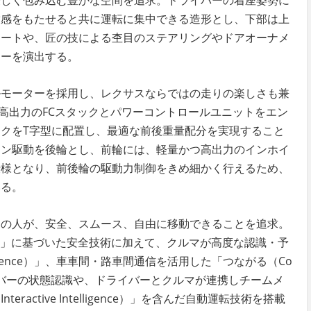
優しく包み込む豊かな空間を追求。ドライバーの着座姿勢に
放感をもたせると共に運転に集中できる造形とし、下部は上
シートや、匠の技による杢目のステアリングやドアオーナメ
リーを演出する。
ルモーター
を採用し、レクサスならではの走りの楽しさも兼
。高出力のFCスタックとパワーコントロールユニットをエン
クをT字型に配置し、最適な前後重量配分を実現すること
イン駆動を後輪とし、前輪には、軽量かつ高出力のインホイ
仕様となり、前後輪の駆動力制御をきめ細かく行えるため、
いる。
ての人が、安全、スムース、自由に移動できることを追求。
プト」に基づいた安全技術に加えて、クルマが高度な認識・予
elligence）」、車車間・路車間通信を活用した「つながる（Co
さらにドライバーの状態認識や、ドライバーとクルマが連携しチームメ
active Intelligence）」を含んだ自動運転技術を搭載