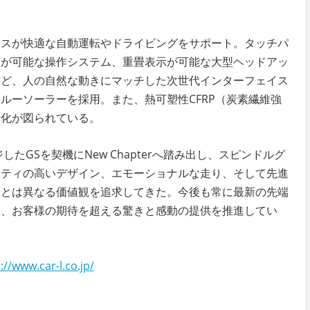
イス
が快適な自動運転やドライビングをサポート。タッチパ
力が可能な操作システム、重畳表示が可能な大型ヘッドアッ
など、人の自然な動きにマッチした次世代インターフェイス
ルーソーラーを採用。また、熱可塑性CFRP（炭素繊維強
量化が図られている。
たGSを契機にNew Chapterへ踏み出し、スピンドルグ
リティの高いデザイン、エモーショナルな走り、そして先進
級とは異なる価値観を追求してきた。今後も常に最新の先端
る、お客様の期待を超える驚きと感動の提供を推進してい
://www.car-l.co.jp/