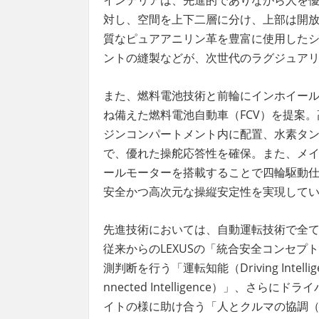
インテリア
は、先進的でありながら人を
対し、空間を上下二層に分け、上部は開
質なピュアアニリン革を豊富に使用した
ントの縫製などが、次世代のラグジュア
また、燃料電池技術と前輪にインホイー
ね備えた燃料電池自動車（FCV）を提案
ジンコンパートメント内に配置、水素タン
で、優れた操舵応答性を確保。また、メ
ールモーターを搭載することで四輪駆動
安全かつ高次元な操縦安定性を実現して
先進技術においては、自動運転技術
で全
従来からのLEXUSの「統合安全コンセ
測判断を行う「運転知能（Driving Int
nnected Intelligence）」、
イトの様に助け合う「人とクルマの協調（Inter