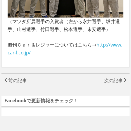
（マツダ所属選手の入賞者（左から永井選手、坂井選
手、山村選手、竹田選手、松本選手、末安選手）
週刊Ｃａｒ＆レジャーについてはこちら→
http://www.
car-l.co.jp/
前の記事
次の記事
Facebookで更新情報をチェック！