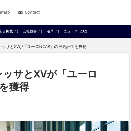
temap
Contact
広告掲載 (1)
会社概要 (1)
沿革 (1)
ニュース (232)
プレッサとXVが「ユーロNCAP」の最高評価を獲得
レッサとXVが「ユーロ
価を獲得