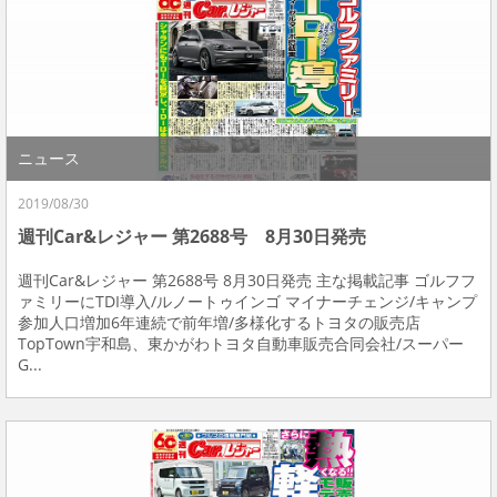
ニュース
2019/08/30
週刊Car&レジャー 第2688号 8月30日発売
週刊Car&レジャー 第2688号 8月30日発売 主な掲載記事 ゴルフフ
ァミリーにTDI導入/ルノートゥインゴ マイナーチェンジ/キャンプ
参加人口増加6年連続で前年増/多様化するトヨタの販売店
TopTown宇和島、東かがわトヨタ自動車販売合同会社/スーパー
G...