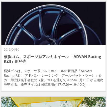
2015/04/30
横浜ゴム、スポーツ系アルミホイール 「ADVAN Racing
RZII」新発売
横浜ゴムは、スポーツ系アルミホイールの新商品「ADVAN
Racing RZII（アドバン・レーシング・アールゼット・ツー）」を
カー用品販売子会社の（株）YFCを通じて2015年5月15日から順次
発売する。発売サイズは国産車用が17×7.0J〜19×10.0J...