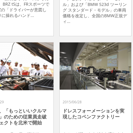
 BRZ tSは、FRスポーツで
ル」および「BMW 523d ツーリン
RZの「ドライバーが意図し
グ スタンダード・モデル」の車両
に操れるハンド...
価格を改定し、全国のBMW正規デ
ィ...
29
2015/06/28
、「もっといいクルマ
ドレスフォーメーションを実
」のための従業員走破
現したコペンファクトリー
ェクトを北米で開始