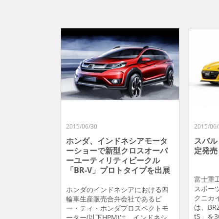
2015/06/30
2015/06/
ホンダ、インドネシアモータ
スバル「
ーショーで新型クロスオーバ
定発売
ーユーティリティビークル
「BR-V」プロトタイプを出展
富士重
スポー
ホンダのインドネシアにおける四
クニカイ
輪車生産販売合弁会社であるピ
は、BR
ー・ティ・ホンダプロスペクトモ
tS」を
ーター(以下HPM)は、インドネシ