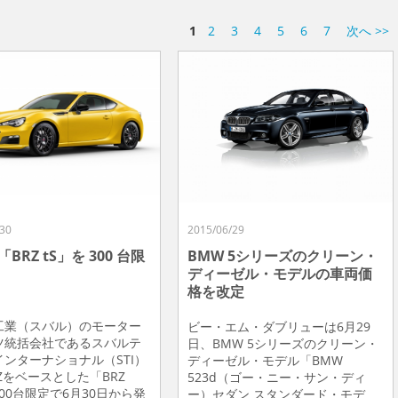
1
2
3
4
5
6
7
次へ >>
30
2015/06/29
BRZ tS」を 300 台限
BMW 5シリーズのクリーン・
ディーゼル・モデルの車両価
格を改定
工業（スバル）のモーター
ビー・エム・ダブリューは6月29
ツ統括会社であるスバルテ
日、BMW 5シリーズのクリーン・
ンターナショナル（STI）
ディーゼル・モデル「BMW
Zをベースとした「BRZ
523d（ゴー・ニー・サン・ディ
300台限定で6月30日から発
ー）セダン スタンダード・モデ